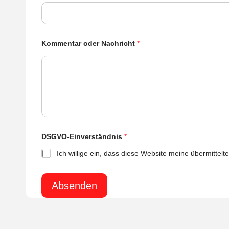
E
Kommentar oder Nachricht
*
-
M
a
i
l
-
A
d
r
e
s
DSGVO-Einverständnis
*
s
e
Ich willige ein, dass diese Website meine übermitte
D
S
G
V
Absenden
O
-
E
i
n