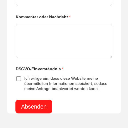
Kommentar oder Nachricht
*
K
DSGVO-Einverständnis
*
o
m
Ich willige ein, dass diese Website meine
m
übermittelten Informationen speichert, sodass
e
meine Anfrage beantwortet werden kann.
n
t
a
r
Absenden
N
a
c
h
r